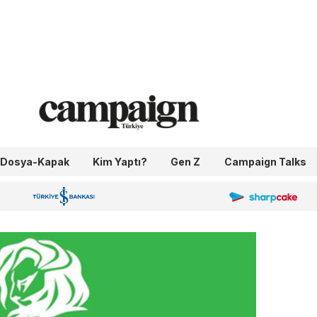
Dosya-Kapak
Kim Yaptı?
Gen Z
Campaign Talks
OneIngage
Sharpcake
İş Bankası 100.Yıl