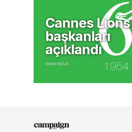
Cannes Lions 
başkanları
açıklandı
DAHA FAZLA