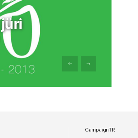
jüri
CampaignTR