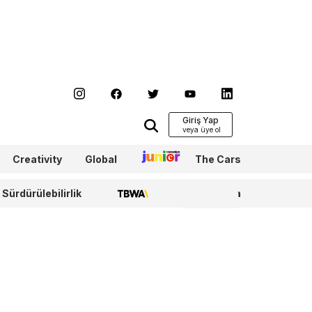
Giriş Yap
Creativity
Global
Junior
The Cars
Sürdürülebilirlik
TBWA
WPP Media