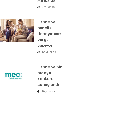
Afrika’da
9 yıl önce
Canbebe
annelik
deneyimine
vurgu
yapıyor
12 yıl önce
Canbebe’nin
medya
konkuru
sonuçlandı
14 yıl önce