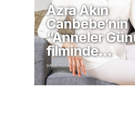
Azra Akın
Canbebe’nin
“Anneler Gün
filminde…
DAHA FAZLA