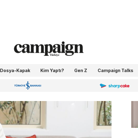
Dosya-Kapak
Kim Yaptı?
Gen Z
Campaign Talks
OneIngage
Sharpcake
İş Bankası 100.Yıl