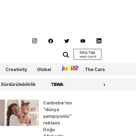
Giriş Yap
Creativity
Global
Junior
The Cars
Sürdürülebilirlik
TBWA
WPP Media
Canbebe’nin
“dünya
şampiyonlu”
reklamı
Doğu