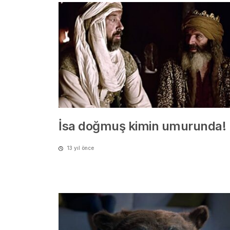
İsa doğmuş kimin umurunda!
13 yıl önce