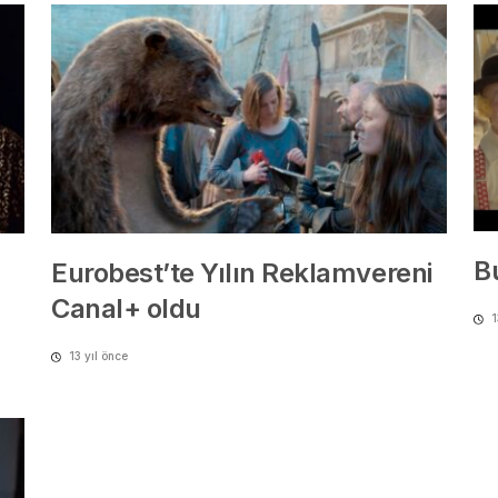
Bu
Eurobest’te Yılın Reklamvereni
Canal+ oldu
1
13 yıl önce