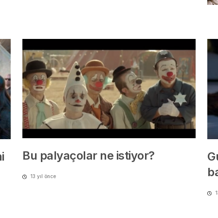
Bu palyaçolar ne istiyor?
i
G
b
13 yıl önce
1