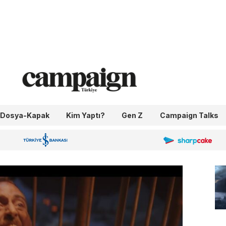
Dosya-Kapak
Kim Yaptı?
Gen Z
Campaign Talks
OneIngage
Sharpcake
İş Bankası 100.Yıl
Canal+