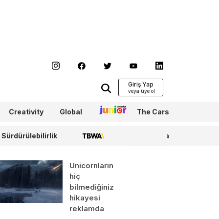
Giriş Yap
Creativity
Global
Junior
The Cars
Sürdürülebilirlik
TBWA
WPP Media
Unicornların
hiç
bilmediğiniz
hikayesi
’ın son
reklamda