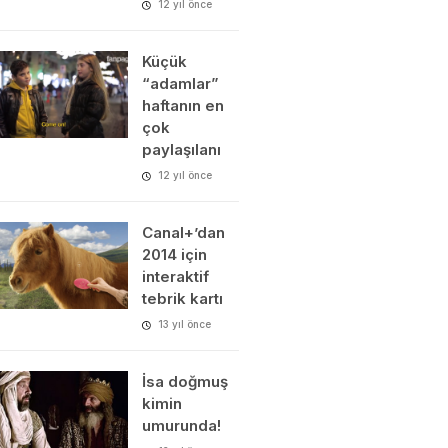
12 yıl önce
 ile
Küçük
nmış bir…
“adamlar”
haftanın en
çok
paylaşılanı
12 yıl önce
Canal+’dan
2014 için
interaktif
tebrik kartı
13 yıl önce
İsa doğmuş
kimin
umurunda!