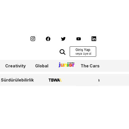
Giriş Yap
Creativity
Global
Junior
The Cars
Sürdürülebilirlik
TBWA
WPP Media