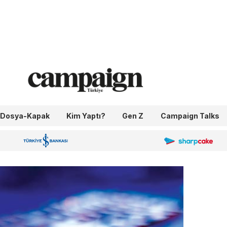
Dosya-Kapak
Kim Yaptı?
Gen Z
Campaign Talks
OneIngage
Sharpcake
İş Bankası 100.Yıl