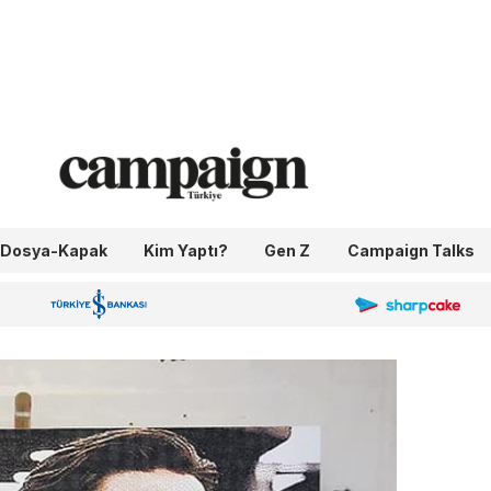
Dosya-Kapak
Kim Yaptı?
Gen Z
Campaign Talks
OneIngage
Sharpcake
İş Bankası 100.Yıl