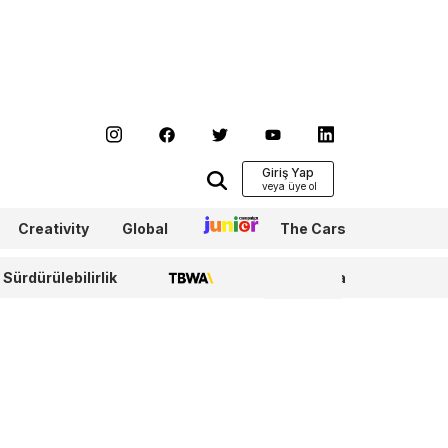
Giriş Yap
Creativity
Global
Junior
The Cars
Sürdürülebilirlik
TBWA
WPP Media