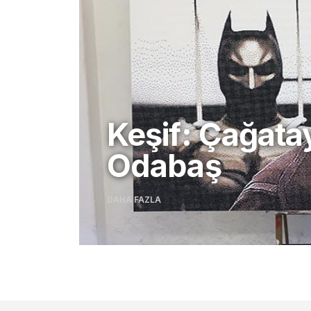
Keşif: Çağata
Odabaş
DAHA FAZLA