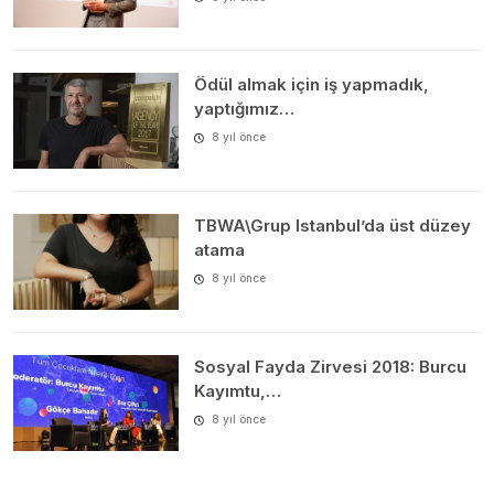
Ödül almak için iş yapmadık,
yaptığımız…
8 yıl önce
TBWA\Grup Istanbul’da üst düzey
atama
8 yıl önce
Sosyal Fayda Zirvesi 2018: Burcu
Kayımtu,…
8 yıl önce