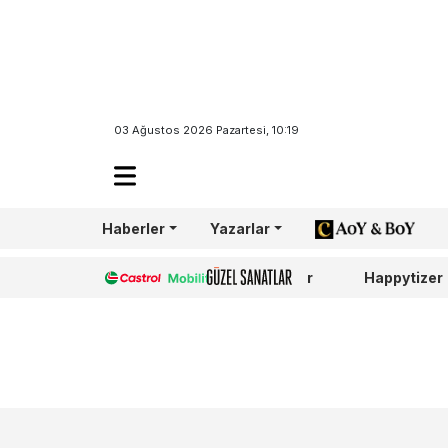
03 Ağustos 2026 Pazartesi, 10:19
Türkiye’de Z
Ankara’da
Haberler
Yazarlar
AoY/BoY
DAHA FAZLA
Castrol
Güzel Sanatlar
Happytizer