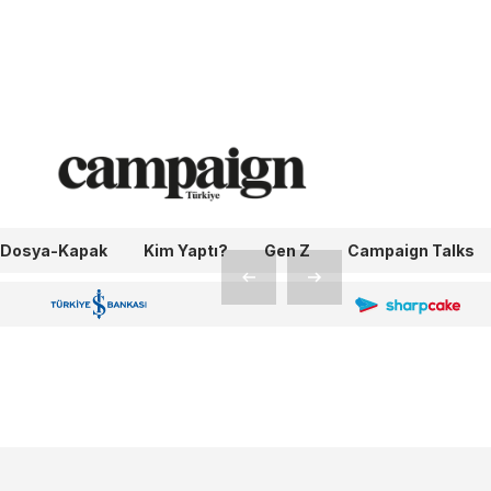
aman
Dosya-Kapak
Kim Yaptı?
Gen Z
Campaign Talks
OneIngage
Sharpcake
İş Bankası 100.Yıl