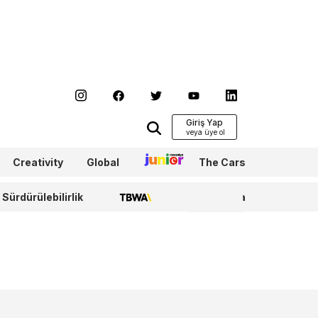
Giriş Yap
Creativity
Global
Junior
The Cars
Sürdürülebilirlik
TBWA
WPP Media