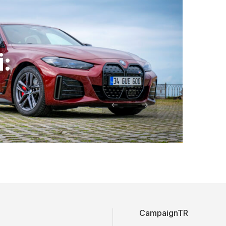
i:
CampaignTR