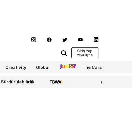
Giriş Yap
Creativity
Global
Junior
The Cars
Sürdürülebilirlik
TBWA
WPP Media