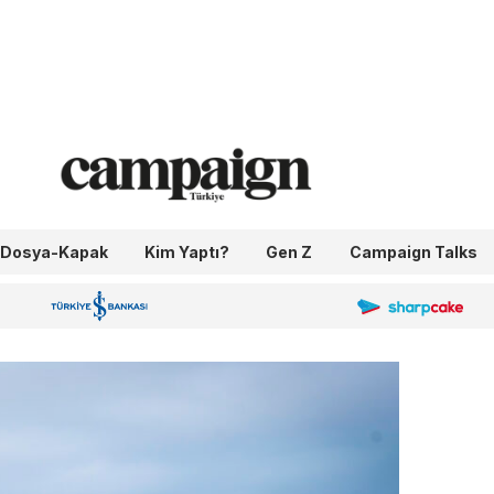
Dosya-Kapak
Kim Yaptı?
Gen Z
Campaign Talks
OneIngage
Sharpcake
İş Bankası 100.Yıl