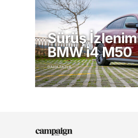
Sürüş İzlenim
BMW i4 M50
DAHA FAZLA