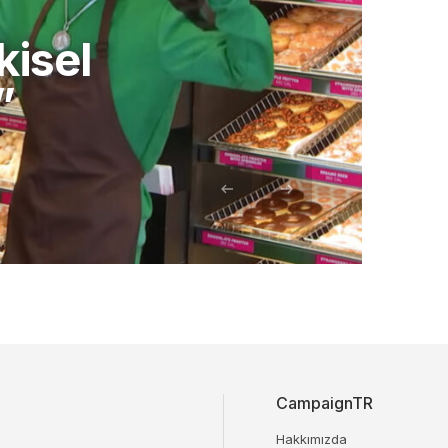
kisel
”
CampaignTR
Hakkımızda