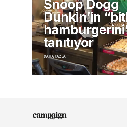
Snoop Dogg
Dunkin’in “bit
hamburgerini
tanıtıyor
DAHA FAZLA