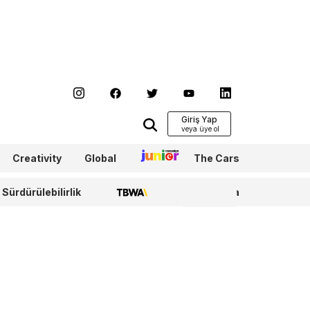
Giriş Yap
Creativity
Global
Junior
The Cars
Sürdürülebilirlik
TBWA
WPP Media