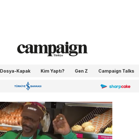
Dosya-Kapak
Kim Yaptı?
Gen Z
Campaign Talks
OneIngage
Sharpcake
İş Bankası 100.Yıl