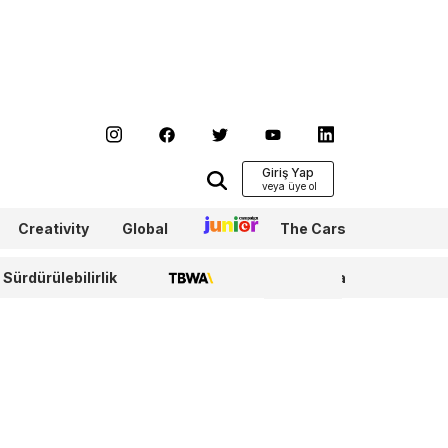
Giriş Yap
Creativity
Global
Junior
The Cars
Sürdürülebilirlik
TBWA
WPP Media