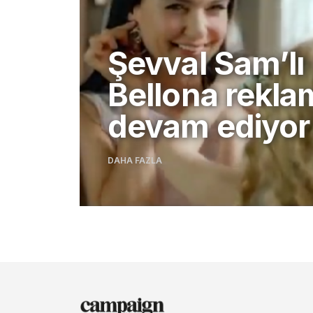
Şevval Sam’lı
Bellona reklam
devam ediyor
DAHA FAZLA