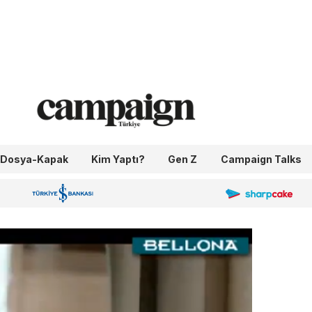
Dosya-Kapak
Kim Yaptı?
Gen Z
Campaign Talks
OneIngage
Sharpcake
İş Bankası 100.Yıl