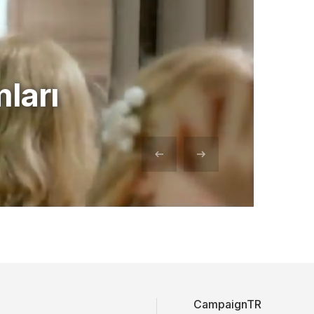
ları
CampaignTR