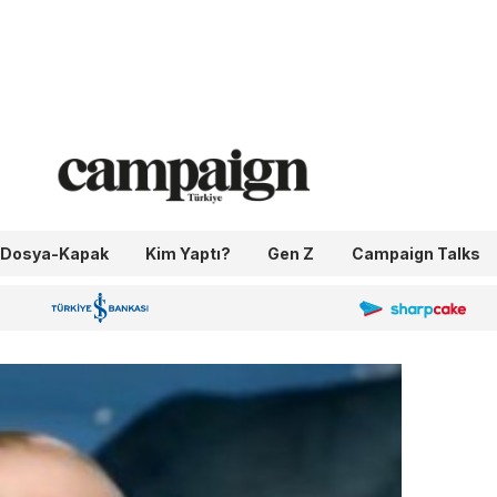
Dosya-Kapak
Kim Yaptı?
Gen Z
Campaign Talks
OneIngage
Sharpcake
İş Bankası 100.Yıl