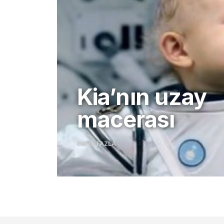
Kia’nın uzay
macerası
DAHA FAZLA