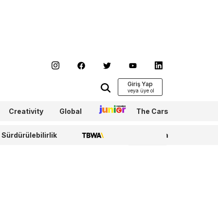
Giriş Yap
Creativity
Global
Junior
The Cars
Sürdürülebilirlik
TBWA
WPP Media