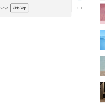
veya
Giriş Yap