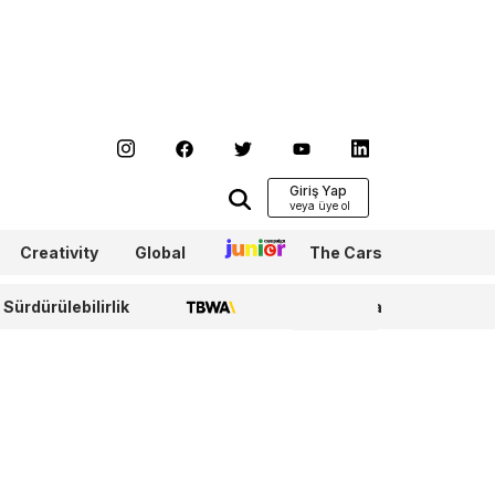
Giriş Yap
Creativity
Global
Junior
The Cars
Sürdürülebilirlik
TBWA
WPP Media