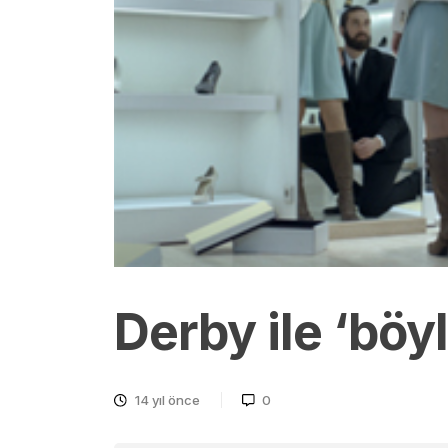
Derby ile ‘böyl
14 yıl önce
0