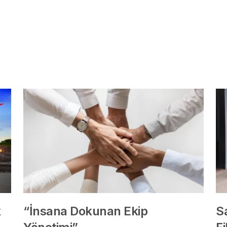
k
“İnsana Dokunan Ekip
S