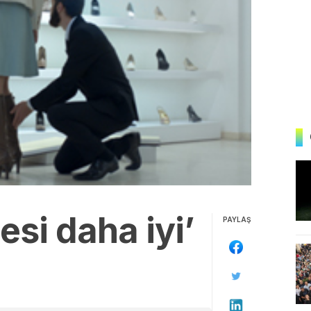
esi daha iyi’
PAYLAŞ