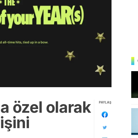
la özel olarak
PAYLAŞ
şini