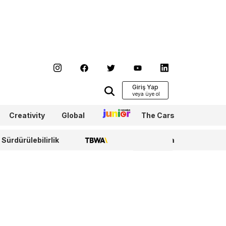
Giriş Yap
Creativity
Global
Junior
The Cars
Sürdürülebilirlik
TBWA
WPP Media