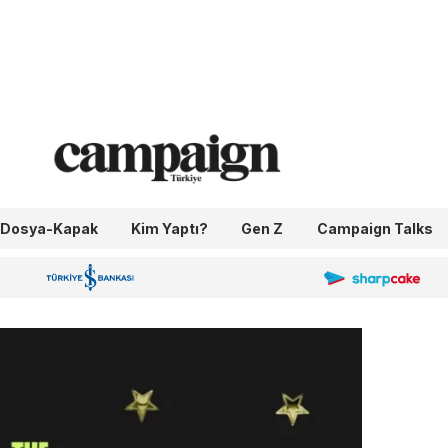
Dosya-Kapak
Kim Yaptı?
Gen Z
Campaign Talks
OneIngage
Sharpcake
İş Bankası 100.Yıl