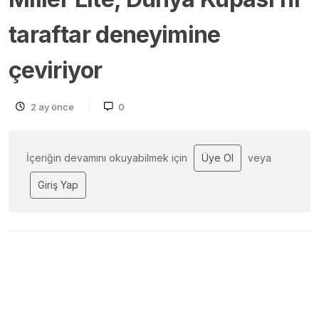
taraftar deneyimine
çeviriyor
2 ay önce
0
İçeriğin devamını okuyabilmek için
Üye Ol
veya
Giriş Yap