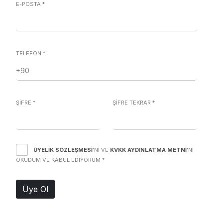
E-POSTA
*
TELEFON
*
ŞİFRE
*
ŞİFRE TEKRAR
*
ÜYELIK SÖZLEŞMESI
'NI VE
KVKK AYDINLATMA METNI
'NI
OKUDUM VE KABUL EDIYORUM
*
Üye Ol