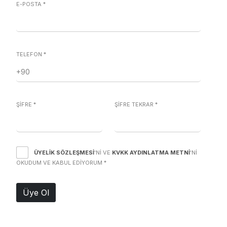
E-POSTA
*
TELEFON
*
ŞİFRE
*
ŞİFRE TEKRAR
*
ÜYELIK SÖZLEŞMESI
'NI VE
KVKK AYDINLATMA METNI
'NI
OKUDUM VE KABUL EDIYORUM
*
Üye Ol