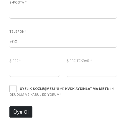
E-POSTA
*
TELEFON
*
ŞİFRE
*
ŞİFRE TEKRAR
*
ÜYELIK SÖZLEŞMESI
'NI VE
KVKK AYDINLATMA METNI
'NI
OKUDUM VE KABUL EDIYORUM
*
Üye Ol