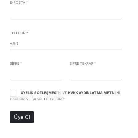
E-POSTA
*
TELEFON
*
ŞİFRE
*
ŞİFRE TEKRAR
*
ÜYELIK SÖZLEŞMESI
'NI VE
KVKK AYDINLATMA METNI
'NI
OKUDUM VE KABUL EDIYORUM
*
Üye Ol