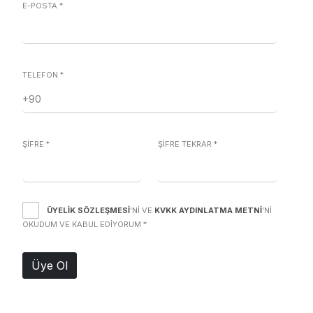
E-POSTA
*
TELEFON
*
ŞİFRE
*
ŞİFRE TEKRAR
*
ÜYELIK SÖZLEŞMESI
'NI VE
KVKK AYDINLATMA METNI
'NI
OKUDUM VE KABUL EDIYORUM
*
Üye Ol