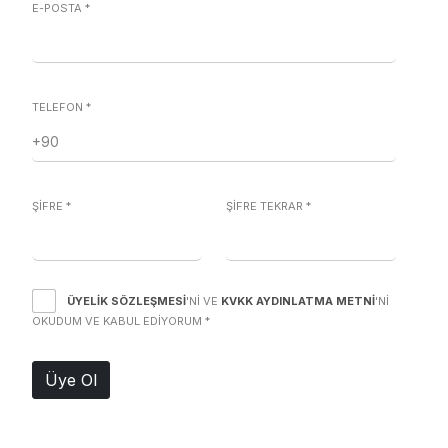
E-POSTA
*
TELEFON
*
ŞİFRE
*
ŞİFRE TEKRAR
*
ÜYELIK SÖZLEŞMESI
'NI VE
KVKK AYDINLATMA METNI
'NI
OKUDUM VE KABUL EDIYORUM
*
Üye Ol