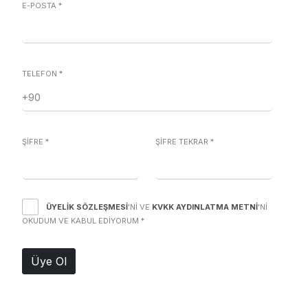
E-POSTA
*
TELEFON
*
ŞİFRE
*
ŞİFRE TEKRAR
*
ÜYELIK SÖZLEŞMESI
'NI VE
KVKK AYDINLATMA METNI
'NI
OKUDUM VE KABUL EDIYORUM
*
Üye Ol