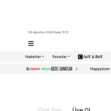
09 Ağustos 2026 Pazar, 15:12
Haberler
Yazarlar
AoY/BoY
Castrol
Güzel Sanatlar
Happytizer
Giriş Yap
Üye Ol