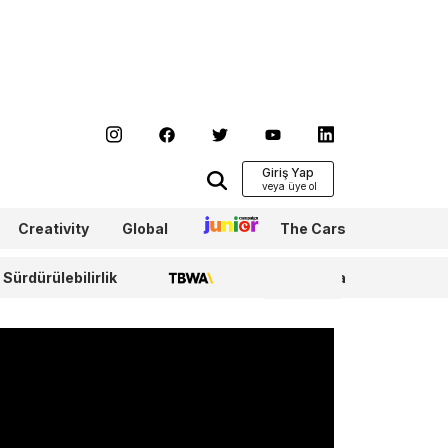
Giriş Yap
Creativity
Global
Junior
The Cars
Sürdürülebilirlik
TBWA
WPP Media