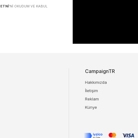
ETNI
'NI OKUDUM VE KABUL
CampaignTR
Hakkımızda
İletişim
Reklam
Künye