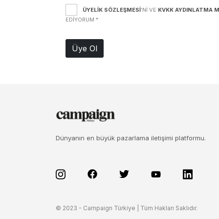
ÜYELIK SÖZLEŞMESI
'NI VE
KVKK AYDINLATMA M
EDIYORUM
*
Üye Ol
Dünyanın en büyük pazarlama iletişimi platformu.
© 2023 - Campaign Türkiye | Tüm Hakları Saklıdır.