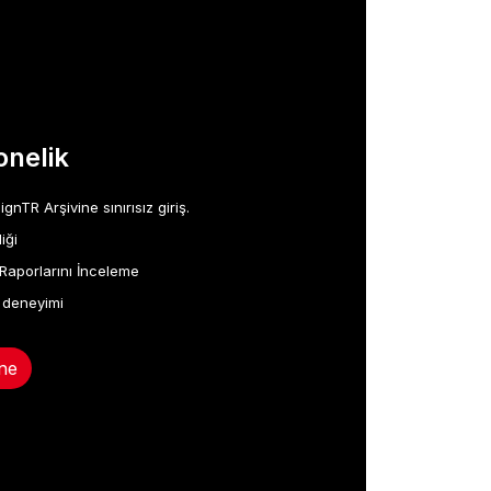
nelik
TR Arşivine sınırısız giriş.
iği
Raporlarını İnceleme
 deneyimi
ne