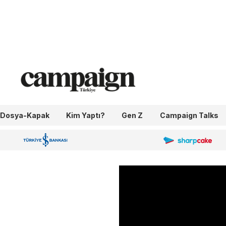
Dosya-Kapak
Kim Yaptı?
Gen Z
Campaign Talks
OneIngage
Sharpcake
İş Bankası 100.Yıl