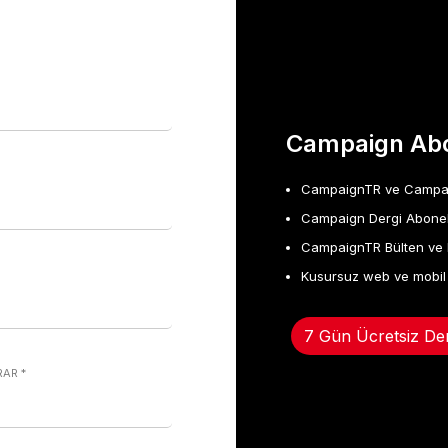
Campaign Abo
CampaignTR ve Campaign
Campaign Dergi Abonel
CampaignTR Bülten ve 
Kusursuz web ve mobil
7 Gün Ücretsiz De
KRAR
*