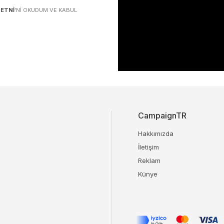
ETNI
'NI OKUDUM VE KABUL
CampaignTR
Hakkımızda
İletişim
Reklam
Künye