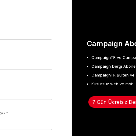
Campaign Abo
CampaignTR ve Campaign
Campaign Dergi Abonel
CampaignTR Bülten ve 
Kusursuz web ve mobil
7 Gün Ücretsiz De
KRAR
*