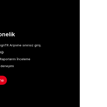
nelik
TR Arşivine sınırısız giriş.
iği
Raporlarını İnceleme
 deneyimi
ne