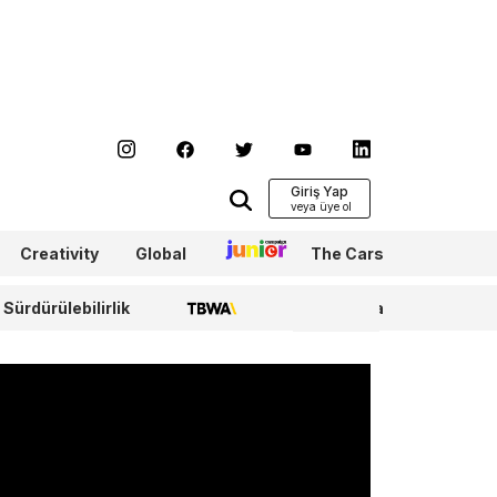
Giriş Yap
Creativity
Global
Junior
The Cars
Sürdürülebilirlik
TBWA
WPP Media