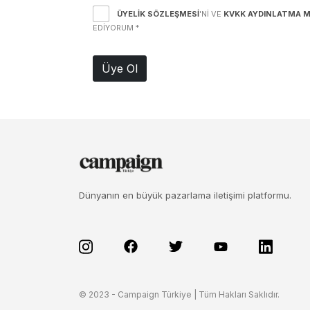
ÜYELIK SÖZLEŞMESI
'NI VE
KVKK AYDINLATMA M
EDIYORUM
*
Üye Ol
Dünyanın en büyük pazarlama iletişimi platformu.
© 2023 - Campaign Türkiye | Tüm Hakları Saklıdır.