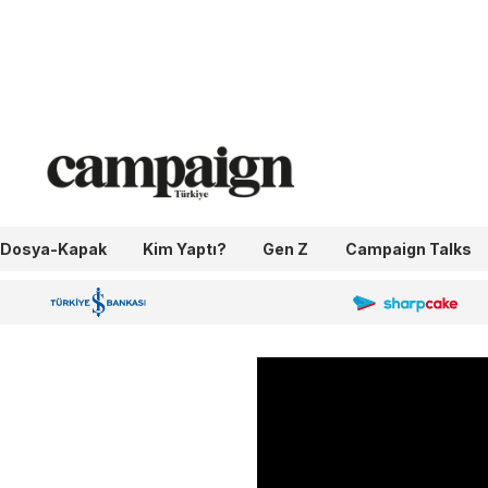
Dosya-Kapak
Kim Yaptı?
Gen Z
Campaign Talks
OneIngage
Sharpcake
İş Bankası 100.Yıl