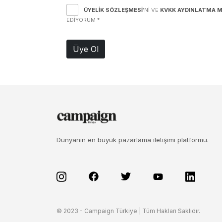
ÜYELIK SÖZLEŞMESI
'NI VE
KVKK AYDINLATMA M
EDIYORUM
*
Üye Ol
Dünyanın en büyük pazarlama iletişimi platformu.
© 2023 - Campaign Türkiye | Tüm Hakları Saklıdır.