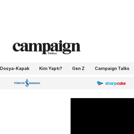
Dosya-Kapak
Kim Yaptı?
Gen Z
Campaign Talks
OneIngage
Sharpcake
İş Bankası 100.Yıl