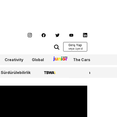
Giriş Yap
Creativity
Global
Junior
The Cars
Sürdürülebilirlik
TBWA
WPP Media