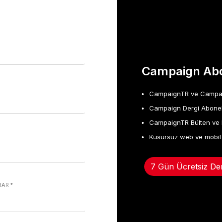
Campaign Abo
CampaignTR ve Campaign
Campaign Dergi Abonel
CampaignTR Bülten ve 
Kusursuz web ve mobil
7 Gün Ücretsiz De
KRAR
*