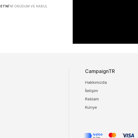
ETNI
'NI OKUDUM VE KABUL
CampaignTR
Hakkımızda
İletişim
Reklam
Künye