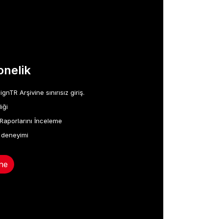
nelik
TR Arşivine sınırısız giriş.
iği
Raporlarını İnceleme
 deneyimi
ne