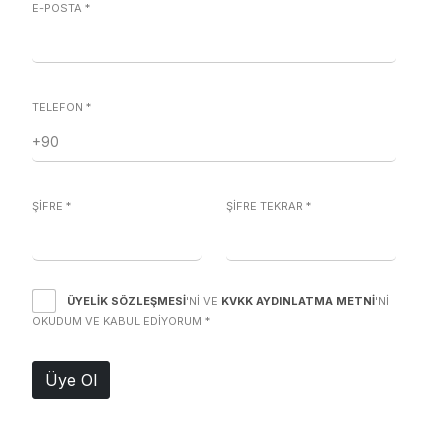
E-POSTA
*
TELEFON
*
ŞİFRE
*
ŞİFRE TEKRAR
*
ÜYELIK SÖZLEŞMESI
'NI VE
KVKK AYDINLATMA METNI
'NI
OKUDUM VE KABUL EDIYORUM
*
Üye Ol