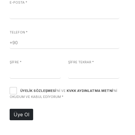
E-POSTA
*
TELEFON
*
ŞİFRE
*
ŞİFRE TEKRAR
*
ÜYELIK SÖZLEŞMESI
'NI VE
KVKK AYDINLATMA METNI
'NI
OKUDUM VE KABUL EDIYORUM
*
Üye Ol