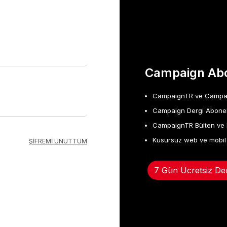
Campaign Abo
CampaignTR ve Campaign
Campaign Dergi Abonel
CampaignTR Bülten ve 
Kusursuz web ve mobil
ŞİFREMİ UNUTTUM
7 Gün Ücretsiz De