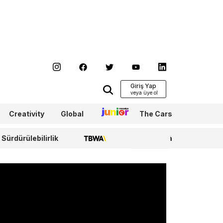
Giriş Yap
Creativity
Global
Junior
The Cars
Sürdürülebilirlik
TBWA
WPP Media