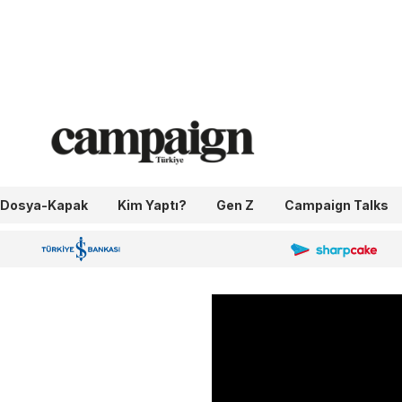
Dosya-Kapak
Kim Yaptı?
Gen Z
Campaign Talks
OneIngage
Sharpcake
İş Bankası 100.Yıl