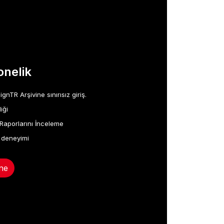
nelik
TR Arşivine sınırısız giriş.
iği
Raporlarını İnceleme
 deneyimi
ne