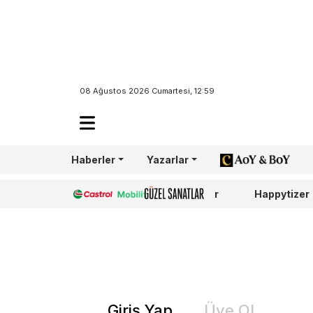
08 Ağustos 2026 Cumartesi, 12:59
Haberler
Yazarlar
AoY/BoY
Castrol
Güzel Sanatlar
Happytizer
Giriş Yap
Üye Ol