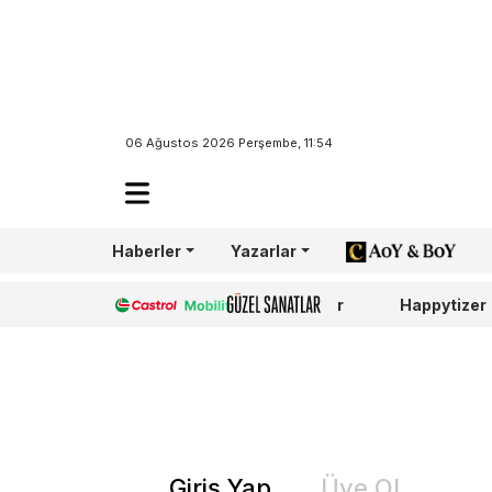
06 Ağustos 2026 Perşembe, 11:54
Haberler
Yazarlar
AoY/BoY
Castrol
Güzel Sanatlar
Happytizer
Giriş Yap
Üye Ol