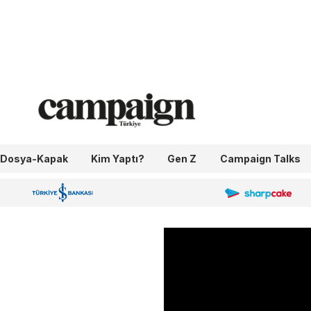
Dosya-Kapak
Kim Yaptı?
Gen Z
Campaign Talks
OneIngage
Sharpcake
İş Bankası 100.Yıl