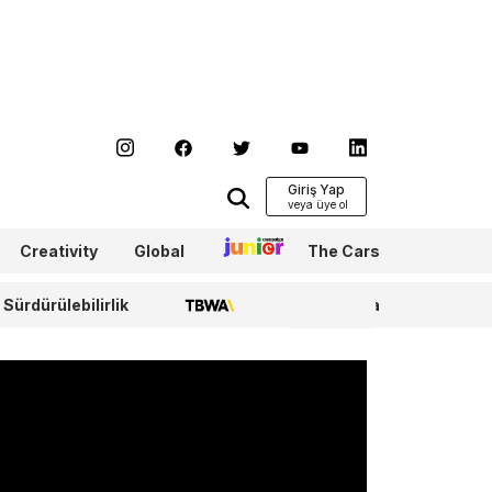
Giriş Yap
Creativity
Global
Junior
The Cars
Sürdürülebilirlik
TBWA
WPP Media