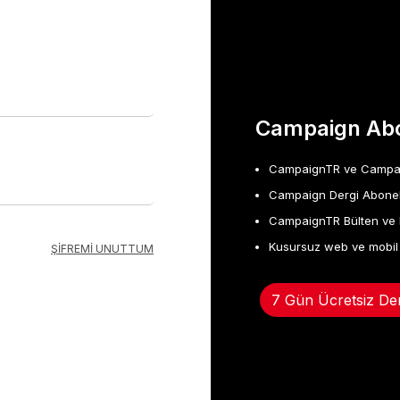
Campaign Abo
CampaignTR ve Campaign
Campaign Dergi Abonel
CampaignTR Bülten ve 
Kusursuz web ve mobil
ŞİFREMİ UNUTTUM
7 Gün Ücretsiz De