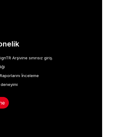
nelik
TR Arşivine sınırısız giriş.
iği
Raporlarını İnceleme
 deneyimi
ne