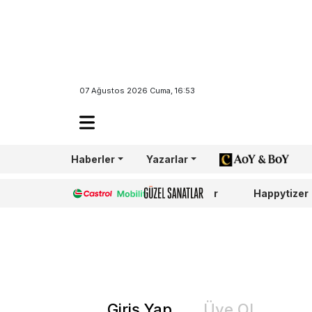
07 Ağustos 2026 Cuma, 16:53
Haberler
Yazarlar
AoY/BoY
Castrol
Güzel Sanatlar
Happytizer
Giriş Yap
Üye Ol