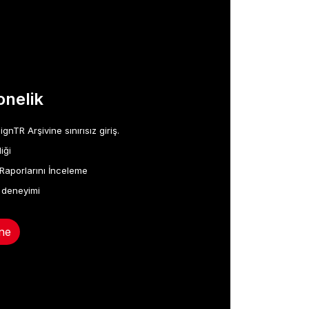
nelik
TR Arşivine sınırısız giriş.
iği
Raporlarını İnceleme
 deneyimi
ne