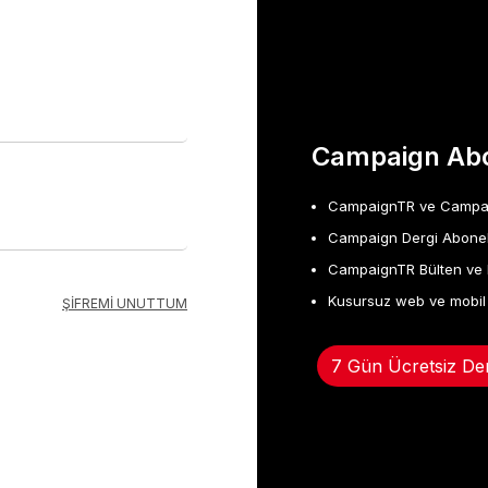
Campaign Abo
CampaignTR ve Campaign
Campaign Dergi Abonel
CampaignTR Bülten ve 
Kusursuz web ve mobil
ŞİFREMİ UNUTTUM
7 Gün Ücretsiz De