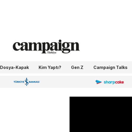
Dosya-Kapak
Kim Yaptı?
Gen Z
Campaign Talks
OneIngage
Sharpcake
İş Bankası 100.Yıl