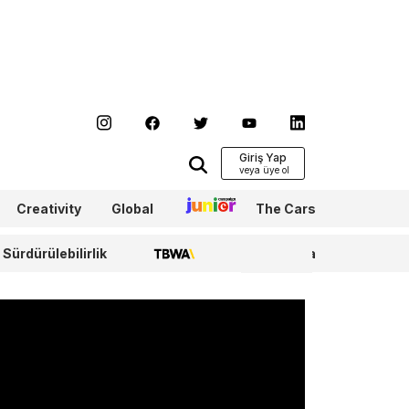
Giriş Yap
Creativity
Global
Junior
The Cars
Sürdürülebilirlik
TBWA
WPP Media